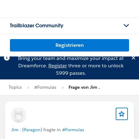
Trailblazer Community
Registrieren
Bring your team and maximize your impact at
Dreamforce.
Register
three or more to unlock
$999 passes.
Topics
#Formulas
Frage von Jim .
Jim . (Paragon)
fragte in
#Formulas