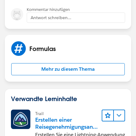
Kommentar hinzufügen
Antwort schreiben...
Formulas
Mehr zu diesem Thema
Verwandte Lerninhalte
Trail
Erstellen einer
Reisegenehmigungsanw
endung namens "Travel
Erstellen Sie eine Lightning-Anwendung