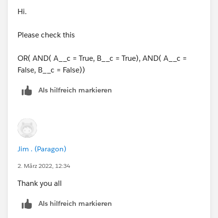
Hi.
Please check this
OR( AND( A__c = True, B__c = True), AND( A__c =
False, B__c = False))
Als hilfreich markieren
Jim . (Paragon)
2. März 2022, 12:34
Thank you all
Als hilfreich markieren