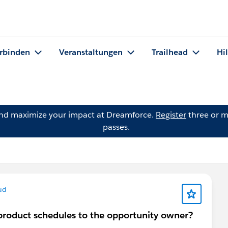
rbinden
Veranstaltungen
Trailhead
Hi
and maximize your impact at Dreamforce.
Register
three or m
passes.
ud
it product schedules to the opportunity owner?