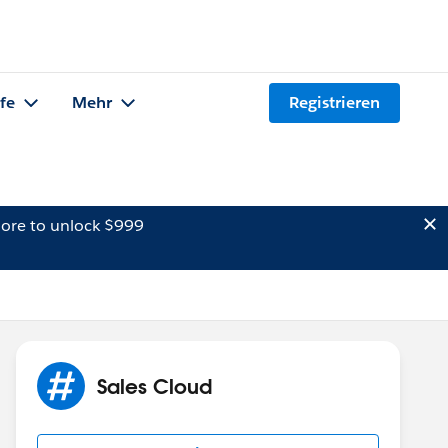
lfe
Mehr
Registrieren
ore to unlock $999
Sales Cloud