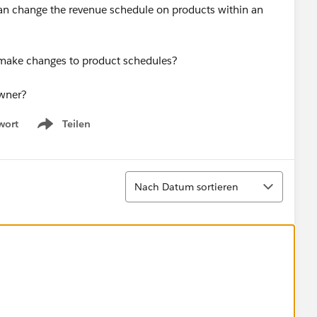
can change the revenue schedule on products within an
can make changes to product schedules?
owner?
wort
Teilen
Show menu
Sortieren
Nach Datum sortieren