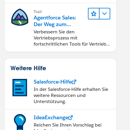
Management (PRM).
Trail
Agentforce Sales:
Der Weg zum
Vertriebsspezialisten
Verbessern Sie den
Vertriebsprozess mit
fortschrittlichen Tools für Vertrieb
und Zusammenarbeit.
Implementieren Sie strategische
Vertriebsprogramme und schließen
Weitere Hilfe
Sie den Lead-zu-Cash-Zyklus
erfolgreich ab.
Salesforce-Hilfe
In der Salesforce-Hilfe erhalten Sie
weitere Ressourcen und
Unterstützung.
IdeaExchange
Reichen Sie Ihren Vorschlag bei