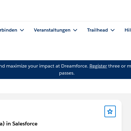
rbinden
Veranstaltungen
Trailhead
Hi
and maximize your impact at Dreamforce.
Register
three or m
passes.
a) in Salesforce