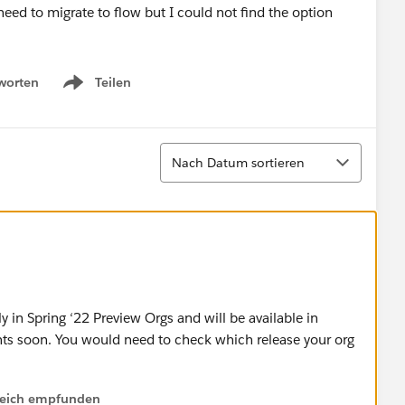
eed to migrate to flow but I could not find the option
worten
Teilen
Show menu
Sortieren
Nach Datum sortieren
ly in Spring ‘22 Preview Orgs and will be available in
s soon. You would need to check which release your org
lfreich empfunden