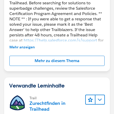
Trailhead. Before searching for solutions to
superbadge challenges, review the Salesforce
Certification Program Agreement and Policies. **
NOTE ** : If you were able to get a response that
solved your issue, please mark it as the 'Best
Answer' to help other Trailblazers. If the issue
persists after 48 hours, create a Trailhead Help
case at
https://help.salesforce.com/s/support
for
further assistance.
Mehr anzeigen
Mehr zu diesem Thema
Verwandte Lerninhalte
Trail
Zurechtfinden in
Trailhead