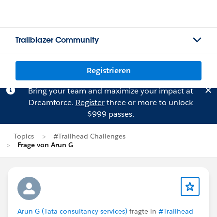
Trailblazer Community
Registrieren
Bring your team and maximize your impact at
Dreamforce.
Register
three or more to unlock
$999 passes.
Topics
#Trailhead Challenges
Frage von Arun G
Arun G (Tata consultancy services)
fragte in
#Trailhead