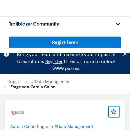
Trailblazer Community
Registrieren
Bring your team and maximize your impact at
Dreamforce.
Register
three or more to unlock
$999 passes.
Topics
#Data Management
Frage von Carola Colon
Carola Colon
fragte in
#Data Management