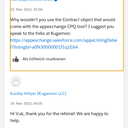
15. Nov. 2021, 23:58
Why wouldn't you use the Contract object that would
come with the appexchange CPQ tool? I suggest you
speak to the folks at Kugamon:
https://appexchange.salesforce.com/appxListingDetai
l?listingId=a0N30000001f1q1EAA
Als hilfreich markieren
Kuldip Hillyer (Kugamon LLC)
16. Nov. 2021, 00:05
Hi Vuk, thank you for the referral! We are happy to
help.