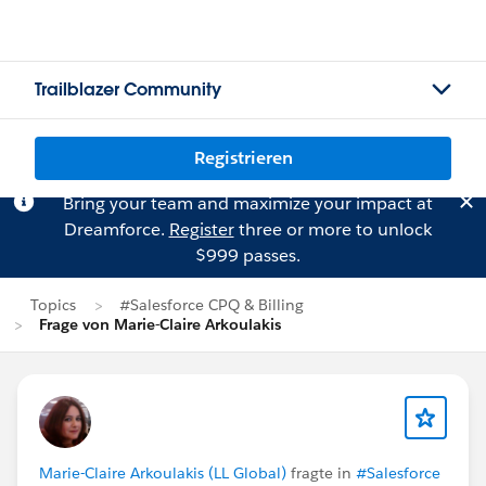
Trailblazer Community
Registrieren
Bring your team and maximize your impact at
Dreamforce.
Register
three or more to unlock
$999 passes.
Topics
#Salesforce CPQ & Billing
Frage von Marie-Claire Arkoulakis
Marie-Claire Arkoulakis (LL Global)
fragte in
#Salesforce