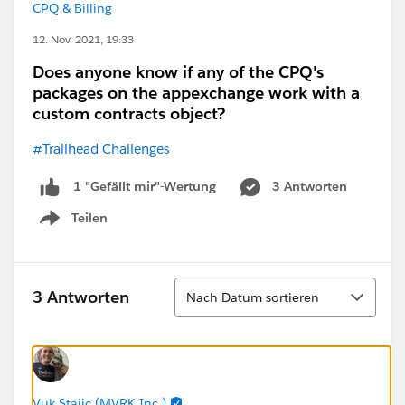
CPQ & Billing
12. Nov. 2021, 19:33
Does anyone know if any of the CPQ's
packages on the appexchange work with a
custom contracts object?
#Trailhead Challenges
3 Antworten
1 "Gefällt mir"-Wertung
Teilen
Show menu
Sortieren
3 Antworten
Nach Datum sortieren
Vuk Stajic (MVRK Inc.)