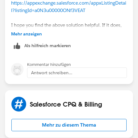
https://appexchange.salesforce.com/appxListingDetai
l?listingId=a0N3u00000ONf3VEAT
I hope you find the above solution helpful. If it does,
please mark it as the Best Answer to help others too.
Mehr anzeigen
Als hilfreich markieren
Thanks and Regards,
Suraj Tripathi
Kommentar hinzufügen
Antwort schreiben...
Salesforce CPQ & Billing
Mehr zu diesem Thema