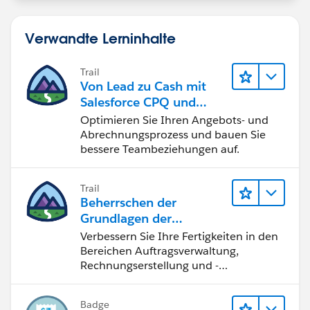
Verwandte Lerninhalte
Trail
Von Lead zu Cash mit
Salesforce CPQ und
Billing
Optimieren Sie Ihren Angebots- und
Abrechnungsprozess und bauen Sie
bessere Teambeziehungen auf.
Trail
Beherrschen der
Grundlagen der
Verwaltung von
Verbessern Sie Ihre Fertigkeiten in den
Salesforce Billing
Bereichen Auftragsverwaltung,
Rechnungserstellung und -
berichtigung, Inkasso und
Finanzberichterstattung.
Badge