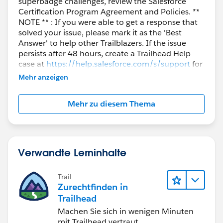
superbadge challenges, review the Salesforce
Certification Program Agreement and Policies. **
NOTE ** : If you were able to get a response that
solved your issue, please mark it as the 'Best
Answer' to help other Trailblazers. If the issue
persists after 48 hours, create a Trailhead Help
case at
https://help.salesforce.com/s/support
for
further assistance.
Mehr anzeigen
Mehr zu diesem Thema
Verwandte Lerninhalte
Trail
Zurechtfinden in
Trailhead
Machen Sie sich in wenigen Minuten
mit Trailhead vertraut.