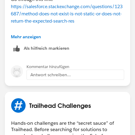
https://salesforce.stackexchange.com/questions/123
687/method-does-not-exist-is-not-static-or-does-not-
return-the-expected-search-res
Hope this will help you
Mehr anzeigen
Als hilfreich markieren
Thanks
Piyush
Kommentar hinzufügen
Antwort schreiben...
Trailhead Challenges
Hands-on challenges are the “secret sauce” of
Trailhead. Before searching for solutions to