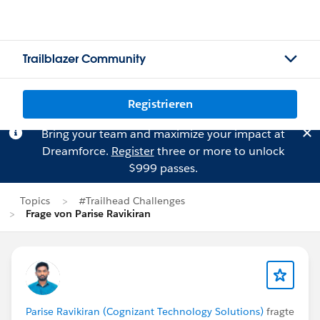
Trailblazer Community
Registrieren
Bring your team and maximize your impact at
Dreamforce.
Register
three or more to unlock
$999 passes.
Topics
#Trailhead Challenges
Frage von Parise Ravikiran
Parise Ravikiran (Cognizant Technology Solutions)
fragte