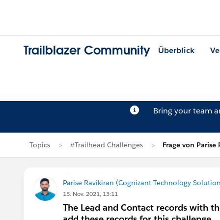
Trailblazer Community
Überblick
Ve
Bring your team 
Topics
#Trailhead Challenges
Frage von Parise 
Parise Ravikiran (Cognizant Technology Solution
15. Nov. 2021, 13:11
The Lead and Contact records with th
add these records for this challenge