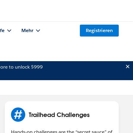
lfe
Mehr
Registrieren
ore to unlock $999
Trailhead Challenges
Hands-on challenges are the “secret sauce” of