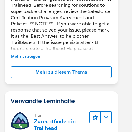
Trailhead. Before searching for solutions to
superbadge challenges, review the Salesforce
Certification Program Agreement and
Policies. ** NOTE ** : If you were able to get a
response that solved your issue, please mark
it as the 'Best Answer' to help other
Trailblazers. If the issue persists after 48
hours, create a Trailhead Help case at
https://help.salesforce.com/s/support
for
Mehr anzeigen
further assistance.
Mehr zu diesem Thema
Verwandte Lerninhalte
Trail
Zurechtfinden in
Trailhead