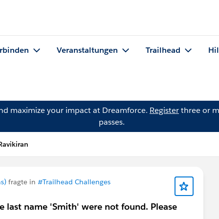
rbinden
Veranstaltungen
Trailhead
Hi
and maximize your impact at Dreamforce.
Register
three or m
passes.
Ravikiran
s)
fragte in
#Trailhead Challenges
e last name 'Smith' were not found. Please