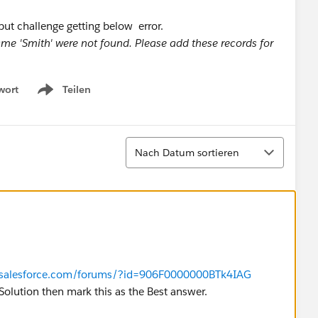
but challenge getting below error.
me 'Smith' were not found. Please add these records for
wort
Teilen
Show menu
Sortieren
Nach Datum sortieren
r.salesforce.com/forums/?id=906F0000000BTk4IAG
ur Solution then mark this as the Best answer.