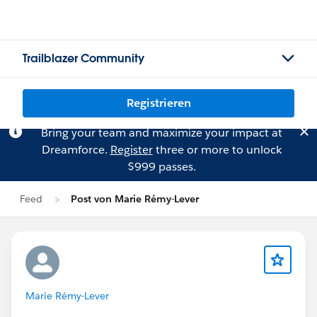
Trailblazer Community
Registrieren
Bring your team and maximize your impact at
Dreamforce.
Register
three or more to unlock
$999 passes.
Feed
Post von Marie Rémy-Lever
Marie Rémy-Lever