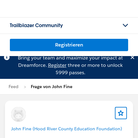
Trailblazer Community
Registrieren
Bring your team and maximize your impact at
Dreamforce.
Register
three or more to unlock
$999 passes.
Feed
Frage von John Fine
John Fine (Hood River County Education Foundation)