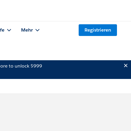
lfe
Mehr
Registrieren
ore to unlock $999