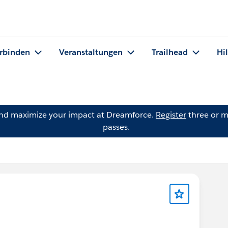
rbinden
Veranstaltungen
Trailhead
Hi
and maximize your impact at Dreamforce.
Register
three or m
passes.