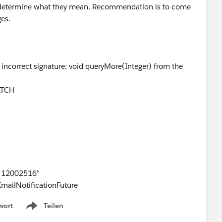
I determine what they mean. Recommendation is to come
ges.
r incorrect signature: void queryMore(Integer) from the
ATCH
e: 12002516"
mailNotificationFuture
wort
Teilen
Show menu