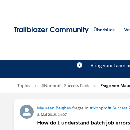
Trailblazer Community
Überblick
Ve
Bring your team 
Topics
#Nonprofit Success Pack
Frage von Mau
Maureen Beighey
fragte in
#Nonprofit Success 
8. Mai 2019, 14:07
How do I understand batch job errors