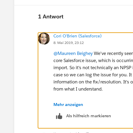
1 Antwort
Cori O'Brien (Salesforce)
8. Mai 2019, 23:12
@Maureen Beighey
​ We've recently seen
core Salesforce issue, which is occurri
import. So it's not technically an NPSP
case so we can log the issue for you. It 
information on the fix/resolution. It's
from what I understand.
When you create the case, please ask th
Mehr anzeigen
specifically
@Karthik Maddur
​.
https://
Als hilfreich markieren
Create-a-Technical-Support-Case-with-