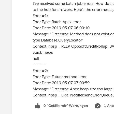
I've received some batch job errors: How do 
to the hub for answers. Here's the error messa
Error #1:
Error Type: Batch Apex error
Error Date: 2019-05-07 06:00:10
Message: "First error: Method does not exist o
type Database.QueryLocator"
Context: npsp__RLLP_OppSoftCreditRollup_B
Stack Trace:
null
----------
Error #2:
Error Type: Future method error
Error Date: 2019-05-07 07:00:59
Message: "First error: Apex heap size too larg
Context: npsp__ERR_Notifier.sendErrorQueueE
0 "Gefällt mir"-Wertungen
1 Ant