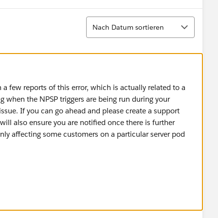
Sortieren
Nach Datum sortieren
 a few reports of this error, which is actually related to a
ng when the NPSP triggers are being run during your
 issue. If you can go ahead and please create a support
will also ensure you are notified once there is further
 only affecting some customers on a particular server pod
at it be transferred to
Salesforce.org
support,
powerofus.force.com/articles/Customer_Service/How-to-
Salesforce-Support