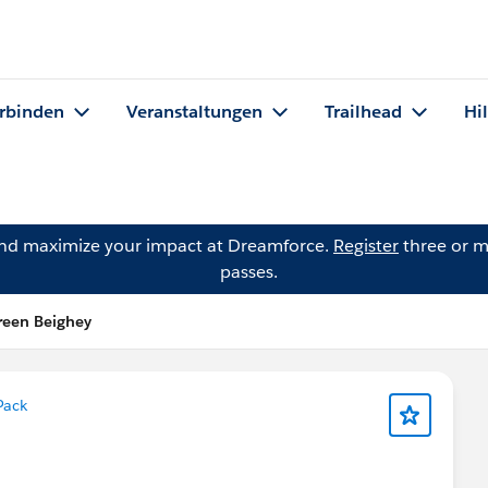
rbinden
Veranstaltungen
Trailhead
Hi
and maximize your impact at Dreamforce.
Register
three or m
passes.
reen Beighey
Pack