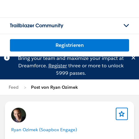
Trailblazer Community
Registrieren
Bring your team and maximize your impact at
Dreamforce.
Register
three or more to unlock
$999 passes.
Feed
Post von Ryan Ozimek
Ryan Ozimek (Soapbox Engage)