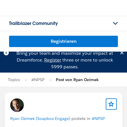
Trailblazer Community
Registrieren
Bring your team and maximize your impact at
Dreamforce.
Register
three or more to unlock
$999 passes.
Topics
#NPSP
Post von Ryan Ozimek
Ryan Ozimek (Soapbox Engage)
postete in
#NPSP