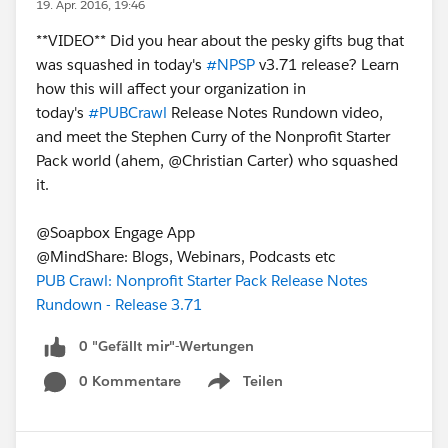
19. Apr. 2016, 19:46
**VIDEO** Did you hear about the pesky gifts bug that
was squashed in today's
#NPSP
v3.71 release? Learn
how this will affect your organization in
today's
#PUBCrawl
Release Notes Rundown video,
and meet the Stephen Curry of the Nonprofit Starter
Pack world (ahem, @Christian Carter) who squashed
it.
@Soapbox Engage App
@MindShare: Blogs, Webinars, Podcasts etc
PUB Crawl: Nonprofit Starter Pack Release Notes
Rundown - Release 3.71
0 "Gefällt mir"-Wertungen
0 Kommentare
Teilen
Show menu