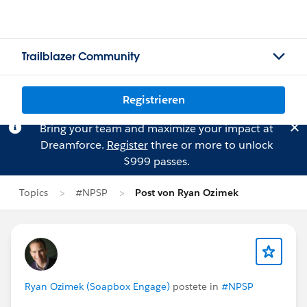
Trailblazer Community
Registrieren
Bring your team and maximize your impact at
Dreamforce.
Register
three or more to unlock
$999 passes.
Topics
#NPSP
Post von Ryan Ozimek
Ryan Ozimek (Soapbox Engage)
postete in
#NPSP