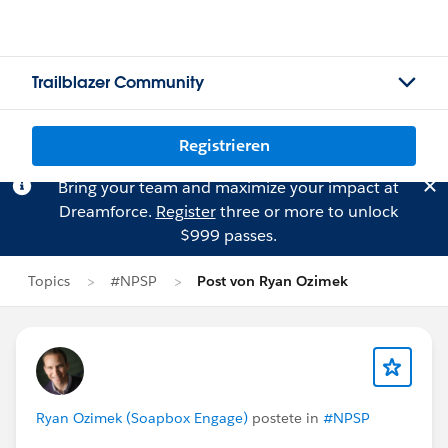
Trailblazer Community
Registrieren
Bring your team and maximize your impact at
Dreamforce.
Register
three or more to unlock
$999 passes.
Topics
#NPSP
Post von Ryan Ozimek
Ryan Ozimek (Soapbox Engage)
postete in
#NPSP