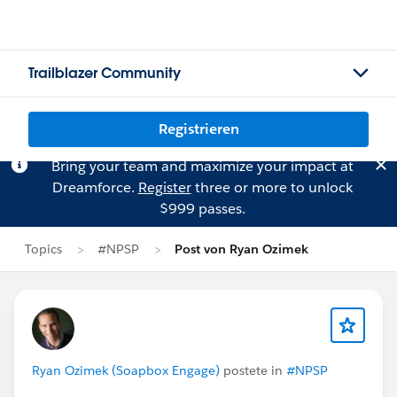
Trailblazer Community
Registrieren
Bring your team and maximize your impact at
Dreamforce.
Register
three or more to unlock
$999 passes.
Topics
#NPSP
Post von Ryan Ozimek
Ryan Ozimek (Soapbox Engage)
postete in
#NPSP