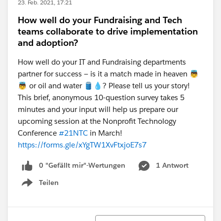
23. Feb. 2021, 17:21
How well do your Fundraising and Tech
teams collaborate to drive implementation
and adoption?
How well do your IT and Fundraising departments
partner for success — is it a match made in heaven 👼
👼 or oil and water 🛢️💧? Please tell us your story!
This brief, anonymous 10-question survey takes 5
minutes and your input will help us prepare our
upcoming session at the Nonprofit Technology
Conference
#21NTC
in March!
https://forms.gle/xYgTW1XvFtxjoE7s7
0 "Gefällt mir"-Wertungen
1 Antwort
Teilen
Show menu
Sortieren