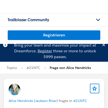
Trailblazer Community
Registrieren
Bring your team and maximize your impact at
Dreamforce.
Register
three or more to unlock
$999 passes.
Topics
#21NTC
Frage von Alice Hendricks
Alice Hendricks (Jackson River)
fragte in
#21NTC