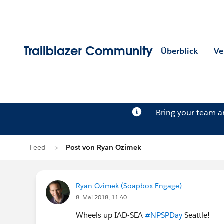
Trailblazer Community
Überblick
Ve
Bring your team 
Feed
Post von Ryan Ozimek
Ryan Ozimek (Soapbox Engage)
8. Mai 2018, 11:40
Wheels up IAD-SEA
#NPSPDay
Seattle!