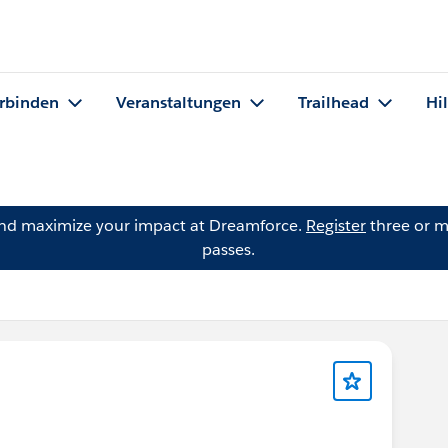
rbinden
Veranstaltungen
Trailhead
Hi
and maximize your impact at Dreamforce.
Register
three or m
passes.