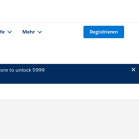
lfe
Mehr
Registrieren
ore to unlock $999