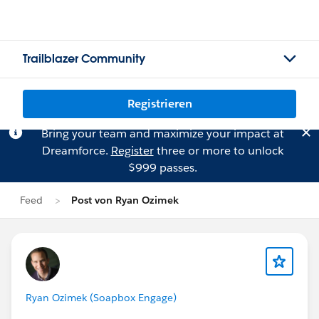
Trailblazer Community
Registrieren
Bring your team and maximize your impact at
Dreamforce.
Register
three or more to unlock
$999 passes.
Feed
Post von Ryan Ozimek
Ryan Ozimek (Soapbox Engage)