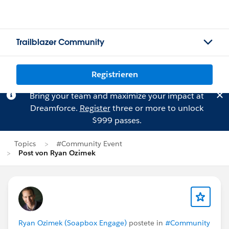
Trailblazer Community
Registrieren
Bring your team and maximize your impact at
Dreamforce.
Register
three or more to unlock
$999 passes.
Topics
#Community Event
Post von Ryan Ozimek
Ryan Ozimek (Soapbox Engage)
postete in
#Community