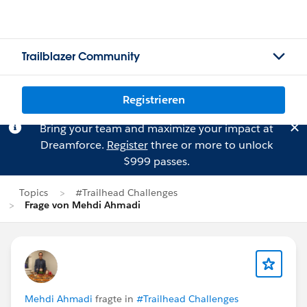
Trailblazer Community
Registrieren
Bring your team and maximize your impact at
Dreamforce.
Register
three or more to unlock
$999 passes.
Topics
#Trailhead Challenges
Frage von Mehdi Ahmadi
Mehdi Ahmadi
fragte in
#Trailhead Challenges