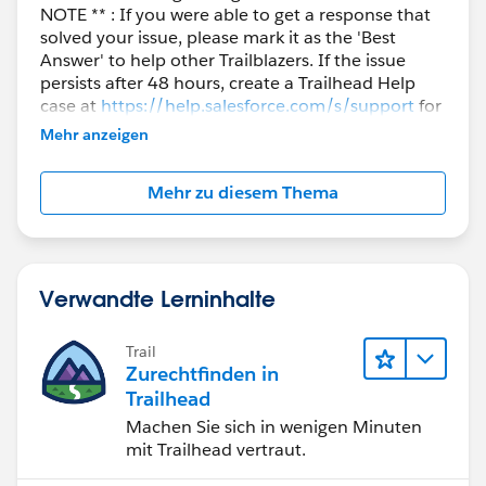
NOTE ** : If you were able to get a response that
solved your issue, please mark it as the 'Best
Answer' to help other Trailblazers. If the issue
persists after 48 hours, create a Trailhead Help
case at
https://help.salesforce.com/s/support
for
further assistance.
Mehr anzeigen
Mehr zu diesem Thema
Verwandte Lerninhalte
Trail
Zurechtfinden in
Trailhead
Machen Sie sich in wenigen Minuten
mit Trailhead vertraut.