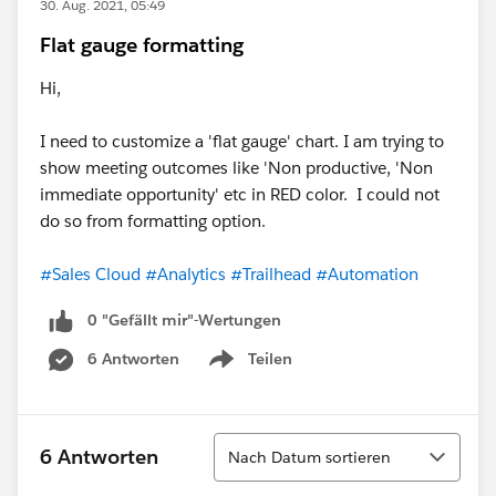
30. Aug. 2021, 05:49
Flat gauge formatting
Hi,
I need to customize a 'flat gauge' chart. I am trying to
show meeting outcomes like 'Non productive, 'Non
immediate opportunity' etc in RED color. I could not
do so from formatting option.
#Sales Cloud
#Analytics
#Trailhead
#Automation
0 "Gefällt mir"-Wertungen
6 Antworten
Teilen
Show menu
Sortieren
6 Antworten
Nach Datum sortieren