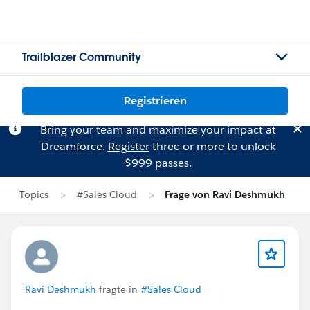
Trailblazer Community
Registrieren
Bring your team and maximize your impact at
Dreamforce.
Register
three or more to unlock
$999 passes.
Topics
#Sales Cloud
Frage von Ravi Deshmukh
Ravi Deshmukh
fragte in
#Sales Cloud