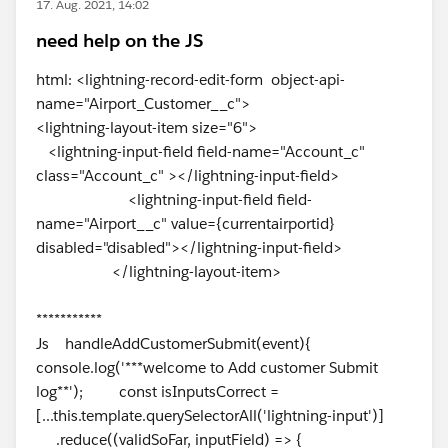
17. Aug. 2021, 14:02
need help on the JS
html: <lightning-record-edit-form object-api-
name="Airport_Customer__c">
<lightning-layout-item size="6">
<lightning-input-field field-name="Account_c"
class="Account_c" ></lightning-input-field>
<lightning-input-field field-
name="Airport__c" value={currentairportid}
disabled="disabled"></lightning-input-field>
</lightning-layout-item>
***********
Js handleAddCustomerSubmit(event){
console.log('***welcome to Add customer Submit
log**'); const isInputsCorrect =
[...this.template.querySelectorAll('lightning-input')]
.reduce((validSoFar, inputField) => {