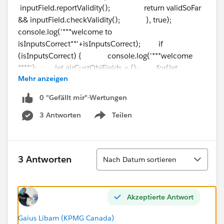
inputField.reportValidity(); return validSoFar
&& inputField.checkValidity(); }, true);
console.log('***welcome to
isInputsCorrect**'+isInputsCorrect); if
(isInputsCorrect) { console.log('***welcome
****'); let airCustObjFields = {}; for(let
Mehr anzeigen
accountField of this.formFields){ let
accountFieldValue =
0 "Gefällt mir"-Wertungen
this.template.querySelector(`.${accountField}`).value;
3 Antworten
Teilen
airCustObjFields[accountField] =
Show menu
accountFieldValue; }
this.addCustomerDetails.acCustRec =
airCustObjFields; this.addCustomerDetails.airprtId
Sortieren
3 Antworten
Nach Datum sortieren
= this.currentairportid;
this.handlePostAddCustomer();
Akzeptierte Antwort
************
i am getting Cannot read property 'value' of null] error
Gaius Libam (KPMG Canada)