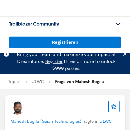
Trailblazer Community
Registrieren
Bring your team and maximize your impact at
Dreamforce.
Register
three or more to unlock
$999 passes.
Topics
#LWC
Frage von Mahesh Bogila
Mahesh Bogila (Gaian Technologies)
fragte in
#LWC