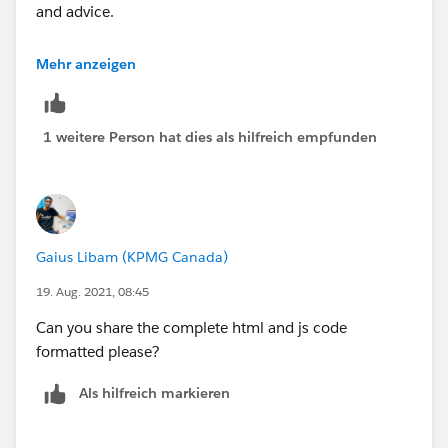
and advice.
https://developer.salesforce.com/forums#!/feedty
Mehr anzeigen
pe=RECENT&criteria=ALLQUESTIONS
&
Hope this helps.
1 weitere Person hat dies als hilfreich empfunden
Regards,
Gaius Libam (KPMG Canada)
19. Aug. 2021, 08:45
Can you share the complete html and js code
formatted please?
Als hilfreich markieren