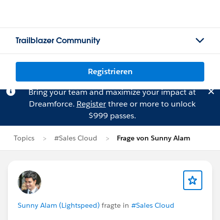
Trailblazer Community
Registrieren
Bring your team and maximize your impact at
Dreamforce.
Register
three or more to unlock
$999 passes.
Topics
#Sales Cloud
Frage von Sunny Alam
Sunny Alam (Lightspeed)
fragte in
#Sales Cloud