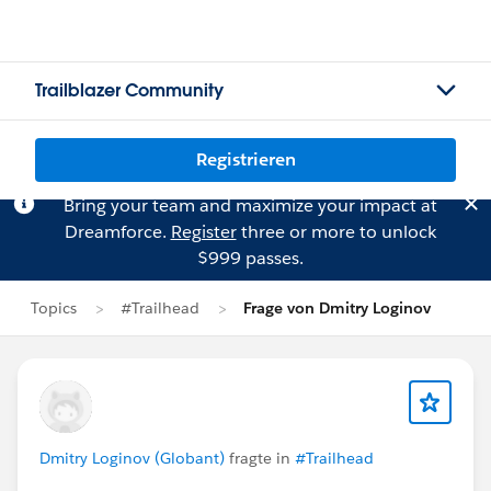
Trailblazer Community
Registrieren
Bring your team and maximize your impact at
Dreamforce.
Register
three or more to unlock
$999 passes.
Topics
#Trailhead
Frage von Dmitry Loginov
Dmitry Loginov (Globant)
fragte in
#Trailhead