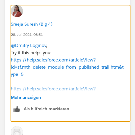
Sreeja Suresh (Big 4)
28. Juli 2021, 06:51
@Dmitry Loginov
,
Try if this helps you:
https://help.salesforce.com/articleView?
id=sf.mth_delete_module_from_published_trail.htm&t
ype=5
https://help.salesforce.com/articleView?
id=sf.mth_archive_content_with_tm_release.htm&type
Mehr anzeigen
=5
Als hilfreich markieren
P.S : Please mark the answer as
Best Answer
if it helps
to solve your problem and help others too.