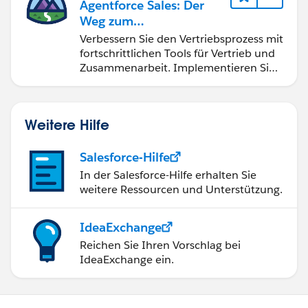
Agentforce Sales: Der
Weg zum
Vertriebsspezialisten
Verbessern Sie den Vertriebsprozess mit
fortschrittlichen Tools für Vertrieb und
Zusammenarbeit. Implementieren Sie
strategische Vertriebsprogramme und
schließen Sie den Lead-zu-Cash-Zyklus
erfolgreich ab.
Weitere Hilfe
Salesforce-Hilfe
In der Salesforce-Hilfe erhalten Sie
weitere Ressourcen und Unterstützung.
IdeaExchange
Reichen Sie Ihren Vorschlag bei
IdeaExchange ein.