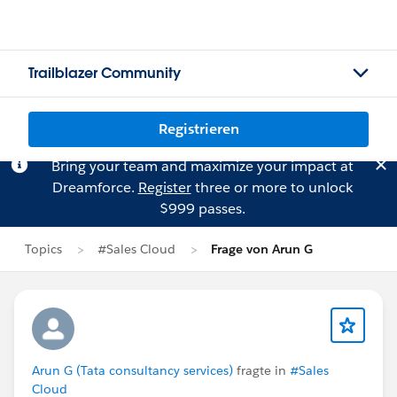
Trailblazer Community
Registrieren
Bring your team and maximize your impact at
Dreamforce.
Register
three or more to unlock
$999 passes.
Topics
#Sales Cloud
Frage von Arun G
Arun G (Tata consultancy services)
fragte in
#Sales
Cloud