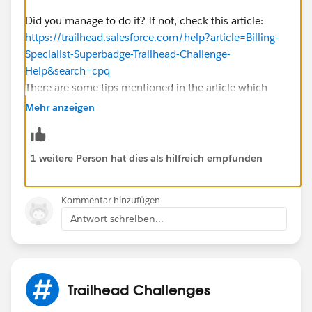
Did you manage to do it? If not, check this article:
https://trailhead.salesforce.com/help?article=Billing-
Specialist-Superbadge-Trailhead-Challenge-
Help&search=cpq
There are some tips mentioned in the article which
would help you troubleshoot your error!
Mehr anzeigen
1 weitere Person hat dies als hilfreich empfunden
Kommentar hinzufügen
Antwort schreiben...
Trailhead Challenges