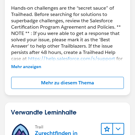
Hands-on challenges are the “secret sauce” of
Trailhead. Before searching for solutions to
superbadge challenges, review the Salesforce
Certification Program Agreement and Policies. **
NOTE ** : If you were able to get a response that
solved your issue, please mark it as the 'Best
Answer' to help other Trailblazers. If the issue
persists after 48 hours, create a Trailhead Help
case at
https://help.salesforce.com/s/support
for
further assistance.
Mehr anzeigen
Mehr zu diesem Thema
Verwandte Lerninhalte
Trail
Zurechtfinden in