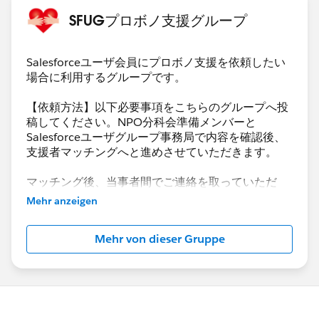
・支援形態
いて確認
SFUGプロボノ支援グループ
-どちらでも可
プロセスビルダーでのメール配信設定
カスタムオブジェクトからの取引先責任者へのデー
・支援時期
タ受け渡し など」
Salesforceユーザ会員にプロボノ支援を依頼したい
-1～2ヶ月以内
場合に利用するグループです。
こちらは、Googleドキュメントのやり取りでうまくい
5月末にリリースしたいと考えています。ご相談によ
かないところなどを指導いただきました。 最終的にリ
【依頼方法】以下必要事項をこちらのグループへ投
っては、VisualForceにしないという選択肢もあるの
リースできましたので、ご報告です。
稿してください。NPO分科会準備メンバーと
で、まずは、Salesforceでどのようなことが可能なのか
Salesforceユーザグループ事務局で内容を確認後、
今回、ガールスカウト日本連盟に直接登録できる会員が
を教えていただきたいです。
支援者マッチングへと進めさせていただきます。
新規受付開始となりまして、そのための仕組みをSFなど
を組み合わせて構築しました。
★追加情報
マッチング後、当事者間でご連絡を取っていただ
当方、WebデザイナーなのでHTMLのコーディングは自
き、
Mehr anzeigen
ガールスカウト日本連盟 特別個人会員とは
プロボノ日程や詳細を詰めて進めていただければと
前で対応可能です。
https://www.girlscout.or.jp/join/flow/
存じます。
Mehr von dieser Gruppe
どうぞよろしくお願いします。
【必要記載事項】
1）受付部分 ・デジタルエクスペリエンスでフォームの
・団体ミッション/活動内容
入り口を作り、フォーム自体はアンケート機能を使用。
・住所(都道府県のみ)
補足説明：デジタルエクスペリエンスのリードへの直接
・導入時期
フォームは設問数に限界があるため、アンケート機能を
・ライセンス数