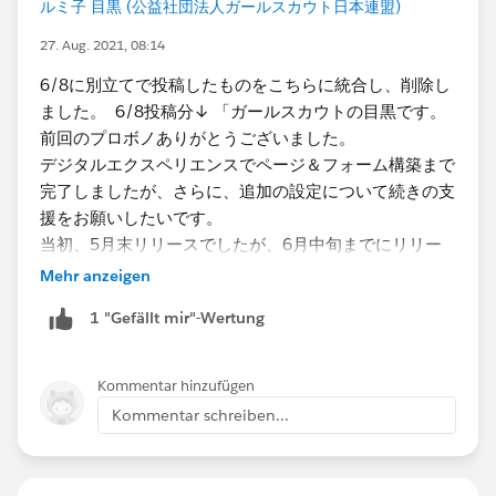
ルミ子 目黒 (公益社団法人ガールスカウト日本連盟)
・現在Salesforceを活用している内容を大きく３つ挙げ
27. Aug. 2021, 08:14
てください
会員管理
6/8に別立てで投稿したものをこちらに統合し、削除し
メールマガジン配信
ました。 6/8投稿分↓ 「ガールスカウトの目黒です。
資料請求管理
前回のプロボノありがとうございました。
デジタルエクスペリエンスでページ＆フォーム構築まで
・今までプロボノ支援を受けたことがありますか？
完了しましたが、さらに、追加の設定について続きの支
-はい
援をお願いしたいです。
当初、5月末リリースでしたが、6月中旬までにリリー
・具体的な支援内容
スに変更になっていますが、時間がないところ申し訳な
Mehr anzeigen
VisualForceを使用したフォーム構築
いですが、よろしくお願いします。
1 "Gefällt mir"-Wertung
制作イメージ
https://deferloader.blog.uhuru.co.jp/392/
前回のプロボノ
https://trailblazers.salesforce.com/0D54S00000ANKo
Kommentar hinzufügen
・支援の時間帯(複数回答可)
M
Kommentar schreiben...
-平日就業時間中
-平日夜間
続きの支援希望
デジタルエクスペリエンスのフォームでの配置につ