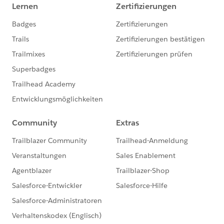
使用することになった。
・ファンドレックスDRMを使っていますか？(※フ
ァンドレックスDRMはNonprfit Starter Packで
2）通知などメール配信はプロセスビルダーで設定 ・ア
す。)
-はい or いいえ
ンケート受信時にユーザーに通知。
・SFDC社/ NPOサポートセンターが実施する研修
・アンケートデータをリードにインポートするタイミン
に受講されましたか？
グで登録者へメール通知。同時にキャンペーンへ登録。
-はい or いいえ
キャンペーンで進捗を管理。
・はいの場合、どの研修を受講されましたか？
・現在Salesforceを活用している内容を大きく３つ
3）リードから会員として登録
挙げてください
・提出書類、会費入金などが整ったら、取引開始で会員
・今までプロボノ支援を受けたことがありますか？
-はい or いいえ
として個人（取引先責任者）として登録。
・具体的な支援内容
@1546376575
さん、長きにわたり、忍耐強くご指導
・支援の時間帯(複数回答可)
いただきありがとうございました。
-平日就業時間中
-平日夜間
以上ご報告まで。
-休日
・支援形態
-対面形式
-リモート形式
-どちらでも可