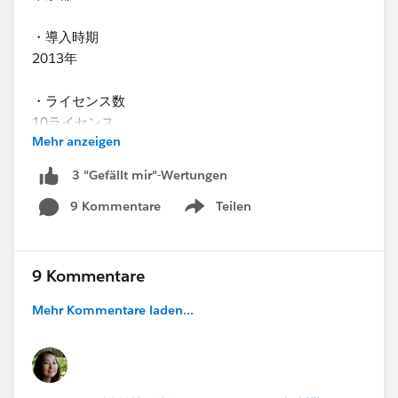
・導入時期
2013年
・ライセンス数
10ライセンス
Mehr anzeigen
・ファンドレックスDRMを使っていますか？(※ファン
3 "Gefällt mir"-Wertungen
ドレックスDRMはNonprfit Starter Packです。)
9 Kommentare
Teilen
-はい
Show menu
・SFDC社/ NPOサポートセンターが実施する研修に受
講されましたか？
9 Kommentare
-はい
Mehr Kommentare laden...
・はいの場合、どの研修を受講されましたか？
NPOサポートセンターが実施するハンズオンの2回コー
スの基礎講座（5年ぐらい前で正式名称を失念）