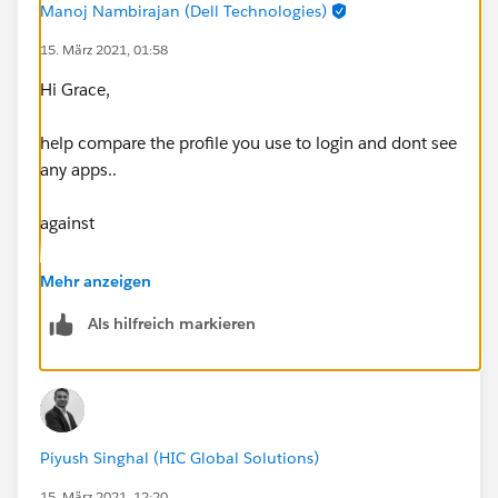
Manoj Nambirajan (Dell Technologies)
15. März 2021, 01:58
Hi Grace,
help compare the profile you use to login and dont see
any apps..
against
the profile of the login that shows apps. Do compare
Mehr anzeigen
any permission set assignment as well. tx
Als hilfreich markieren
Piyush Singhal (HIC Global Solutions)
15. März 2021, 12:20