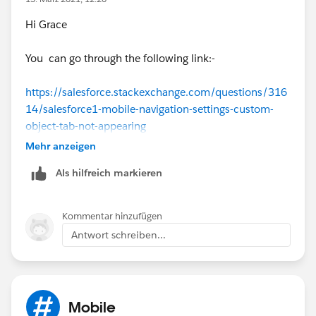
Hi Grace
You can go through the following link:-
https://salesforce.stackexchange.com/questions/316
14/salesforce1-mobile-navigation-settings-custom-
object-tab-not-appearing
Mehr anzeigen
https://trailblazers.salesforce.com/answers?
Als hilfreich markieren
id=9063A000000lGMcQAM
Hope this will resolve your query.
Kommentar hinzufügen
Antwort schreiben...
Thank you
Piyush
Mobile