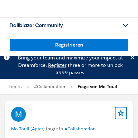
Trailblazer Community
Registrieren
Bring your team and maximize your impact at
Dreamforce.
Register
three or more to unlock
$999 passes.
Topics
#Collaboration
Frage von Mo Touil
Mo Touil (Aptar)
fragte in
#Collaboration