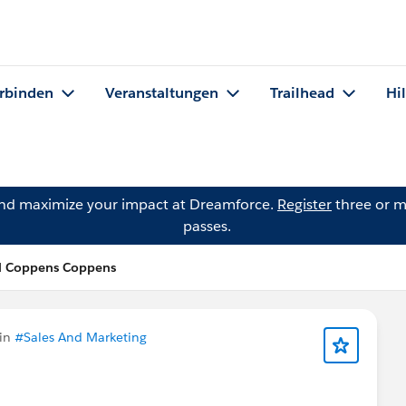
rbinden
Veranstaltungen
Trailhead
Hi
and maximize your impact at Dreamforce.
Register
three or m
passes.
el Coppens Coppens
 in
#Sales And Marketing