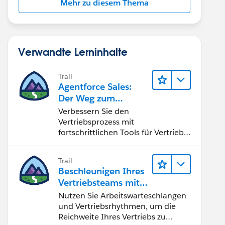
Mehr zu diesem Thema
Verwandte Lerninhalte
Trail
Agentforce Sales:
Der Weg zum
Vertriebsspezialisten
Verbessern Sie den
Vertriebsprozess mit
fortschrittlichen Tools für Vertrieb
und Zusammenarbeit.
Implementieren Sie strategische
Trail
Vertriebsprogramme und schließen
Beschleunigen Ihres
Sie den Lead-zu-Cash-Zyklus
Vertriebsteams mit
erfolgreich ab.
Sales Engagement
Nutzen Sie Arbeitswarteschlangen
und Vertriebsrhythmen, um die
Reichweite Ihres Vertriebs zu