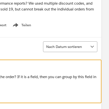
ormance reports? We used multiple discount codes, and
sold 19, but cannot break out the individual orders from
wort
Teilen
Show menu
Sortieren
Nach Datum sortieren
 order? If it is a field, then you can group by this field in