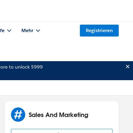
lfe
Mehr
Registrieren
ore to unlock $999
Sales And Marketing