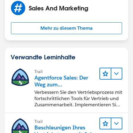
Sales And Marketing
Mehr zu diesem Thema
Verwandte Lerninhalte
Trail
Agentforce Sales: Der
Weg zum
Vertriebsspezialisten
Verbessern Sie den Vertriebsprozess mit
fortschrittlichen Tools für Vertrieb und
Zusammenarbeit. Implementieren Sie
strategische Vertriebsprogramme und
schließen Sie den Lead-zu-Cash-Zyklus
Trail
erfolgreich ab.
Beschleunigen Ihres