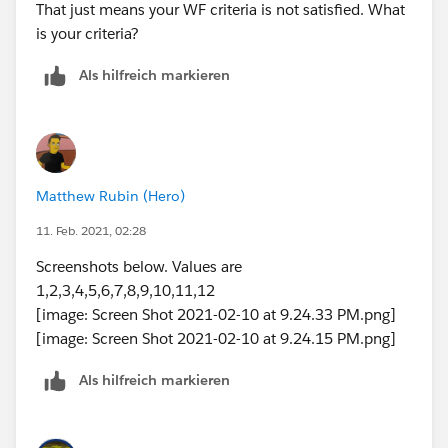
That just means your WF criteria is not satisfied. What
Also, I would do this in Flow Builder or Process Builder
is your criteria?
instead of Workflow
Als hilfreich markieren
Matthew Rubin (Hero)
11. Feb. 2021, 02:28
Screenshots below. Values are
1,2,3,4,5,6,7,8,9,10,11,12
[image: Screen Shot 2021-02-10 at 9.24.33 PM.png]
[image: Screen Shot 2021-02-10 at 9.24.15 PM.png]
Als hilfreich markieren