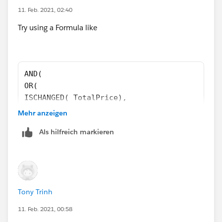
11. Feb. 2021, 02:40
Try using a Formula like
AND(
OR( 
ISCHANGED( TotalPrice),
ISCHANGED( Opportunity.Contract_Length__c )
Mehr anzeigen
),
Als hilfreich markieren
NOT(ISBLANK(TEXT( Opportunity.Contract_Lengt
)
Also, you'll want to add another Rule on the
Opportunity Object that updates the LineItems if
Tony Trinh
the Contract_Length__c field is changed too
11. Feb. 2021, 00:58