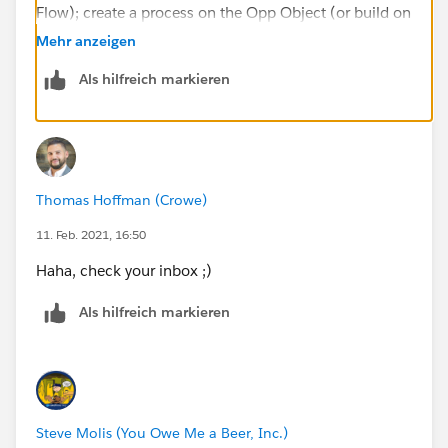
Flow); create a process on the Opp Object (or build on
an existing one if you already have one on the Opp
Mehr anzeigen
object). PB help coming in a minute...standby.
Als hilfreich markieren
Thomas Hoffman (Crowe)
11. Feb. 2021, 16:50
Haha, check your inbox ;)
Als hilfreich markieren
Steve Molis (You Owe Me a Beer, Inc.)