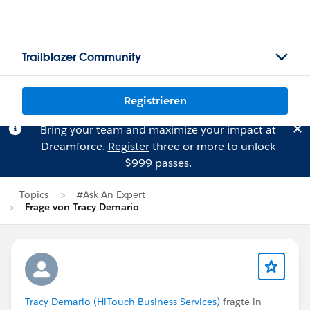
Trailblazer Community
Registrieren
Bring your team and maximize your impact at
Dreamforce.
Register
three or more to unlock
$999 passes.
Topics
#Ask An Expert
Frage von Tracy Demario
Tracy Demario (HiTouch Business Services)
fragte in