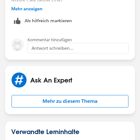
Mehr anzeigen
https://trailhead.salesforce.com/en/content/learn/m
Als hilfreich markieren
odules/collaborative_forecasts_setup/collaborative_fo
recasts_unit_1
Kommentar hinzufügen
Antwort schreiben...
Ask An Expert
Mehr zu diesem Thema
Verwandte Lerninhalte