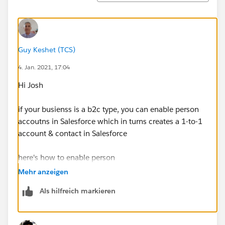
Guy Keshet (TCS)
4. Jan. 2021, 17:04
Hi Josh
if your busienss is a b2c type, you can enable person
accoutns in Salesforce which in turns creates a 1-to-1
account & contact in Salesforce
here's how to enable person
accounts:
https://help.salesforce.com/articleView?
Mehr anzeigen
id=account_person_enable.htm&type=5
Als hilfreich markieren
and how to
import:
https://help.salesforce.com/articleView?