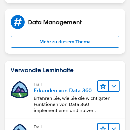
- Create a Contact Load file where AccountID = equals
to SF ID you extracted above by doing Vlookups on
Data Management
Name field.
- Load Contacts
Mehr zu diesem Thema
Please mark it best answer if it resolves your query.
Verwandte Lerninhalte
Trail
Erkunden von Data 360
Erfahren Sie, wie Sie die wichtigsten
Funktionen von Data 360
implementieren und nutzen.
Trail