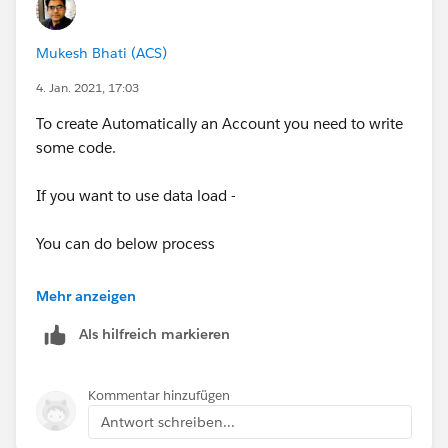
id=000337170&type=1&mode=1
Mukesh Bhati (ACS)
if it is a b2b type, you can configure an automation to
create an account for the contact by using Flow
4. Jan. 2021, 17:03
designer or by using process builder
To create Automatically an Account you need to write
some code.
check the following blog post that describes how to
do so with screenshots and a link to a detailed video:
If you want to use data load -
https://trailblazers.salesforce.com/answers?
You can do below process
id=9063A000000pJvlQAE
- Create an Account Load File with only NAME as one
Mehr anzeigen
column which you can extract from your Contact
Als hilfreich markieren
- Load Account
Kommentar hinzufügen
- Next step extract all Accounts you created with - SF
Antwort schreiben...
ID along with Name