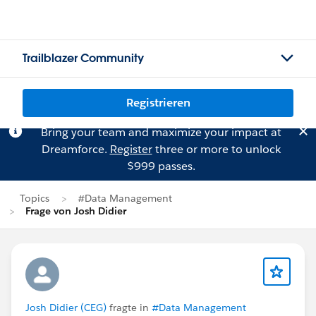
Trailblazer Community
Registrieren
Bring your team and maximize your impact at
Dreamforce.
Register
three or more to unlock
$999 passes.
Topics
#Data Management
Frage von Josh Didier
Josh Didier (CEG)
fragte in
#Data Management