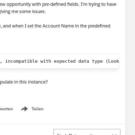
w opportunity with pre-defined fields. I'm trying to have
 giving me some issues.
te, and when I set the Account Name in the predefined
, incompatible with expected data type (Lookup(Ac
ulate in this instance?
worten
Teilen
Show menu
Sortieren