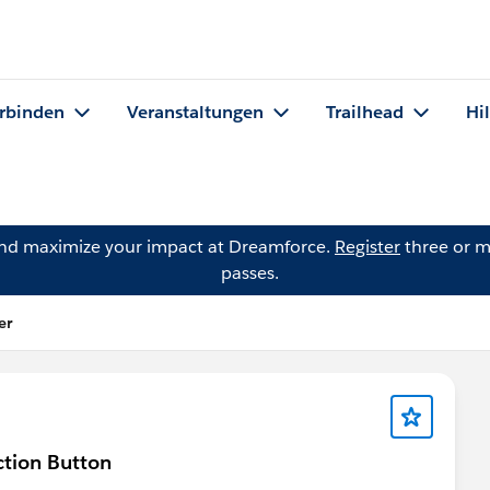
rbinden
Veranstaltungen
Trailhead
Hi
and maximize your impact at Dreamforce.
Register
three or m
passes.
er
ction Button