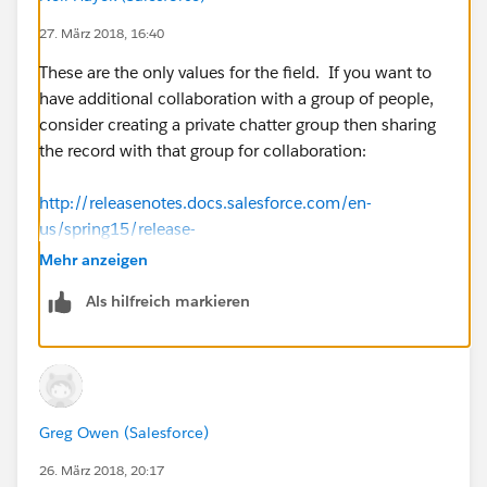
27. März 2018, 16:40
These are the only values for the field. If you want to
have additional collaboration with a group of people,
consider creating a private chatter group then sharing
the record with that group for collaboration:
http://releasenotes.docs.salesforce.com/en-
us/spring15/release-
notes/rn_chatter_groups_records_ga.htm
Mehr anzeigen
Als hilfreich markieren
Greg Owen (Salesforce)
26. März 2018, 20:17