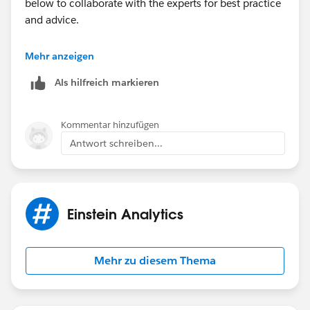
below to collaborate with the experts for best practice
and advice.
https://trailblazers.salesforce.com/_ui/core/chatte
Mehr anzeigen
r/groups/GroupProfilePage?
Als hilfreich markieren
g=0F9300000009MBPCA2
Hope this helps.
Kommentar hinzufügen
Antwort schreiben...
Regards,
#.redirect
Einstein Analytics
Mehr zu diesem Thema