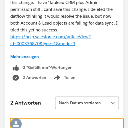
this change. I have 'Tableau CRM plus Admin'
permission still I cant save this change. I deleted the
datflow thinking it would resolve the issue. but now
both Account & Lead objects are failing for data sync. I
tried this yet no success -
https://help.salesforce.com/articleView?
id=000336870&type=1&mode=1
Mehr anzeigen
Please suggest.
0 "Gefällt mir"-Wertungen
2 Antworten
Teilen
Show menu
Sortieren
2 Antworten
Nach Datum sortieren