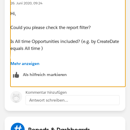
26. Juni 2020, 09:24
Hi,
Could you please check the report filter?
Is All time Opportunities included? (e.g. by CreateDate
equals All time )
Maybe report has filter by Stage ( Closed ) , then filter
Mehr anzeigen
should be changed to show All Stages.
Als hilfreich markieren
That's just first thing I would check.
Kommentar hinzufügen
Kind regards
Antwort schreiben...
Reports & Dashboards