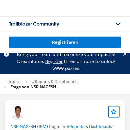
Trailblazer Community
Registrieren
Bring your team and maximize your impact at
Dreamforce.
Register
three or more to unlock
$999 passes.
Topics
#Reports & Dashboards
Frage von NSR NAGESH
NSR NAGESH (IBM)
fragte in
#Reports & Dashboards