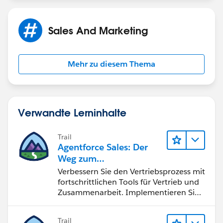
Sales And Marketing
Mehr zu diesem Thema
Verwandte Lerninhalte
Trail
Agentforce Sales: Der
Weg zum
Vertriebsspezialisten
Verbessern Sie den Vertriebsprozess mit
fortschrittlichen Tools für Vertrieb und
Zusammenarbeit. Implementieren Sie
strategische Vertriebsprogramme und
schließen Sie den Lead-zu-Cash-Zyklus
Trail