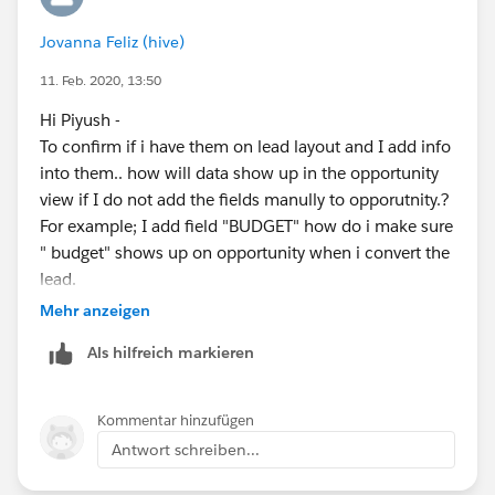
Jovanna Feliz (hive)
11. Feb. 2020, 13:50
Hi Piyush -
To confirm if i have them on lead layout and I add info
into them.. how will data show up in the opportunity
view if I do not add the fields manully to opporutnity.?
For example; I add field "BUDGET" how do i make sure
" budget" shows up on opportunity when i convert the
lead.
Thanks
Mehr anzeigen
Als hilfreich markieren
Kommentar hinzufügen
Antwort schreiben...