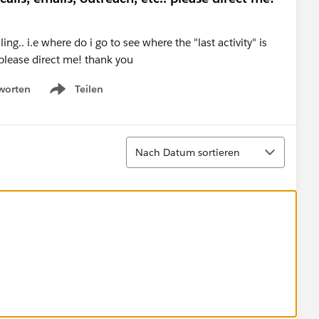
g.. i.e where do i go to see where the "last activity" is
. please direct me! thank you
worten
Teilen
Show menu
Sortieren
Nach Datum sortieren