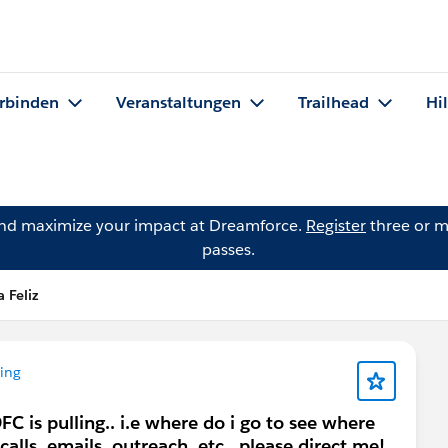
rbinden
Veranstaltungen
Trailhead
Hi
and maximize your impact at Dreamforce.
Register
three or m
passes.
 Feliz
ing
C is pulling.. i.e where do i go to see where
t calls, emails, outreach, etc.. please direct me!