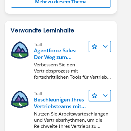
Mehr zu diesem Thema
Verwandte Lerninhalte
Trail
Agentforce Sales:
Der Weg zum
Vertriebsspezialisten
Verbessern Sie den
Vertriebsprozess mit
fortschrittlichen Tools für Vertrieb
und Zusammenarbeit.
Implementieren Sie strategische
Trail
Vertriebsprogramme und schließen
Beschleunigen Ihres
Sie den Lead-zu-Cash-Zyklus
Vertriebsteams mit
erfolgreich ab.
Sales Engagement
Nutzen Sie Arbeitswarteschlangen
und Vertriebsrhythmen, um die
Reichweite Ihres Vertriebs zu