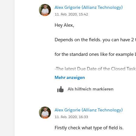
Alex Grigorie (Allianz Technology)
11. Feb. 2020, 15:42
Hey Alex,
Depends on the fields. you can have 2 
for the standard ones like for example 
-The latest Due Date of the Closed Task
Mehr anzeigen
-The latest Date of Events on a record.
Als hilfreich markieren
You can get more details if you look onl
Alex Grigorie (Allianz Technology)
Custom ones can be configured with dif
11. Feb. 2020, 16:33
-Roll-up fields
Firstly check what type of field is.