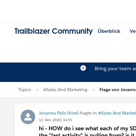
Trailblazer Community
Überblick
Ve
Bring your team 
Topics
#Sales And Marketing
Frage von Jovanna
Jovanna Feliz (hive)
fragte in
#Sales And Market
11. Feb. 2020, 14:51
hi - HOW do i see what each of my SDF
the "last activity" is pulling from? is i