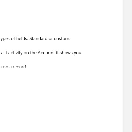
types of fields. Standard or custom.
Last activity on the Account it shows you
s on a record.
ine for the field and the object.
ferent methods like :