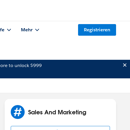
lfe
Mehr
Registrieren
ore to unlock $999
Sales And Marketing