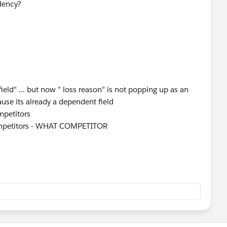
dency?
ield" ... but now " loss reason" is not popping up as an
cause its already a dependent field
mpetitors
 competitors - WHAT COMPETITOR