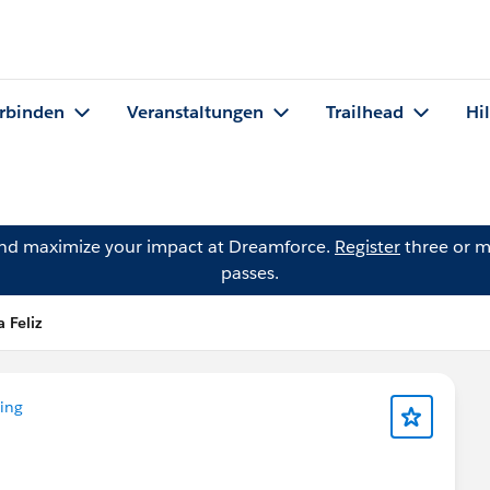
rbinden
Veranstaltungen
Trailhead
Hi
and maximize your impact at Dreamforce.
Register
three or m
passes.
 Feliz
ing