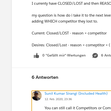
I currenty have CLOSED/LOST and then REASON w
my question is how do i take it to the next le
adding WHICH competitor they lost to.
Current: Closed/LOST - reason = competitor
Desires: Closed/Lost - reason = comeptitor = 
0 "Gefällt mir"-Wertungen
6 Ant
6 Antworten
Sunil Kumar Sirangi (Included Health)
12. Feb. 2020, 23:36
You can still call it Competitors or C