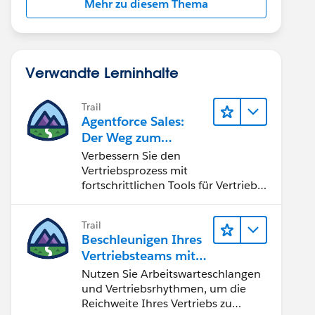
Mehr zu diesem Thema
Verwandte Lerninhalte
Trail
Agentforce Sales:
Der Weg zum
Vertriebsspezialisten
Verbessern Sie den
Vertriebsprozess mit
fortschrittlichen Tools für Vertrieb
und Zusammenarbeit.
Implementieren Sie strategische
Trail
Vertriebsprogramme und schließen
Beschleunigen Ihres
Sie den Lead-zu-Cash-Zyklus
Vertriebsteams mit
erfolgreich ab.
Sales Engagement
Nutzen Sie Arbeitswarteschlangen
und Vertriebsrhythmen, um die
Reichweite Ihres Vertriebs zu