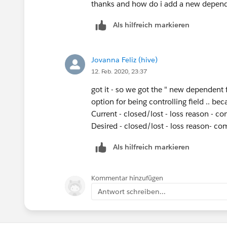
thanks and how do i add a new depen
Als hilfreich markieren
Jovanna Feliz (hive)
12. Feb. 2020, 23:37
got it - so we got the " new dependent f
option for being controlling field .. be
Current - closed/lost - loss reason - co
Desired - closed/lost - loss reason-
Als hilfreich markieren
Kommentar hinzufügen
Antwort schreiben...