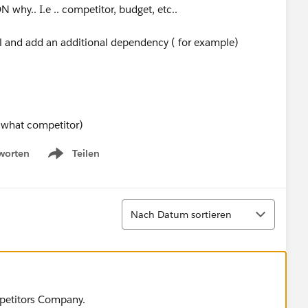
hy.. I.e .. competitor, budget, etc..
vel and add an additional dependency ( for example)
( what competitor)
worten
Teilen
Show menu
Sortieren
Nach Datum sortieren
ompetitors Company.