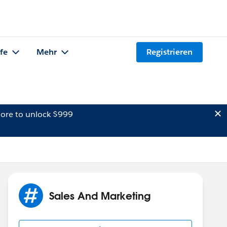
lfe
Mehr
Registrieren
ore to unlock $999
Sales And Marketing