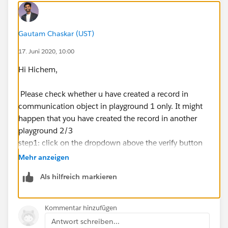
Gautam Chaskar (UST)
17. Juni 2020, 10:00
Hi Hichem,
Please check whether u have created a record in
communication object in playground 1 only. It might
happen that you have created the record in another
playground 2/3
step1: click on the dropdown above the verify button
and select my playground 2
Mehr anzeigen
step2: click verify.
Als hilfreich markieren
step3: if still getting the same error then try another
playground 3 or 4
Kommentar hinzufügen
Antwort schreiben...