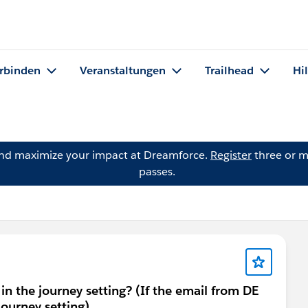
rbinden
Veranstaltungen
Trailhead
Hi
and maximize your impact at Dreamforce.
Register
three or m
passes.
in the journey setting? (If the email from DE
journey setting)