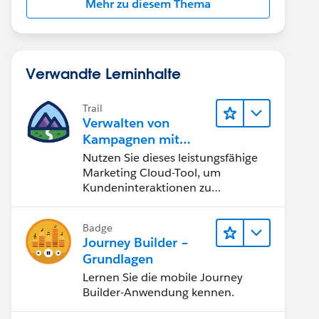
Mehr zu diesem Thema
Verwandte Lerninhalte
Trail
Verwalten von
Kampagnen mit
Journey Builder
Nutzen Sie dieses leistungsfähige
Marketing Cloud-Tool, um
Kundeninteraktionen zu
automatisieren und zu optimieren.
Badge
Journey Builder –
Grundlagen
Lernen Sie die mobile Journey
Builder-Anwendung kennen.