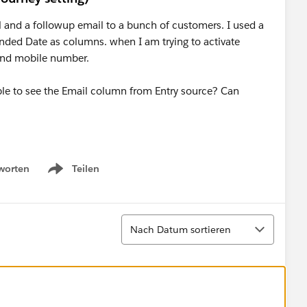
il and a followup email to a bunch of customers. I used a
nded Date as columns. when I am trying to activate
 and mobile number.
 able to see the Email column from Entry source? Can
worten
Teilen
Show menu
Sortieren
Nach Datum sortieren