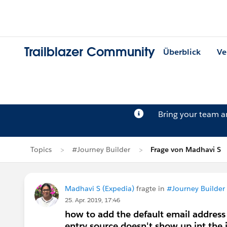
Trailblazer Community
Überblick
Ve
Bring your team 
Topics
#Journey Builder
Frage von Madhavi S
Madhavi S (Expedia)
fragte in
#Journey Builder
25. Apr. 2019, 17:46
how to add the default email address 
entry source doesn't show up int the 