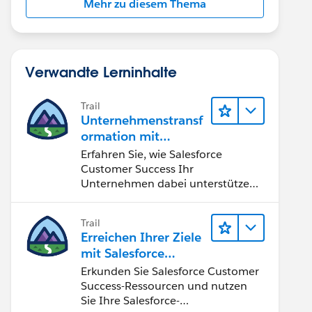
Mehr zu diesem Thema
Verwandte Lerninhalte
Trail
Unternehmenstransf
ormation mit
Salesforce Customer
Erfahren Sie, wie Salesforce
Success
Customer Success Ihr
Unternehmen dabei unterstützen
kann, Chancen der vierten
industriellen Revolution zu nutzen.
Trail
Erreichen Ihrer Ziele
mit Salesforce
Customer Success
Erkunden Sie Salesforce Customer
Success-Ressourcen und nutzen
Sie Ihre Salesforce-