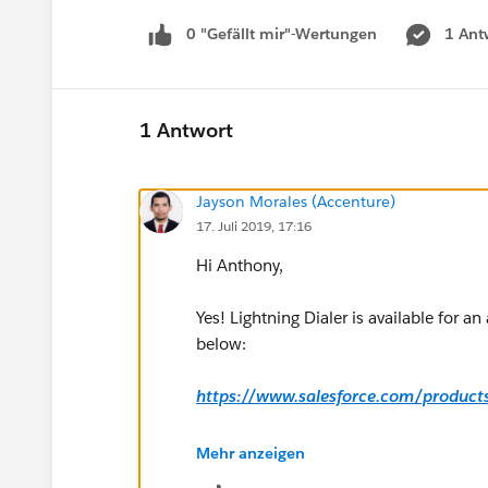
0 "Gefällt mir"-Wertungen
1 Ant
1 Antwort
Jayson Morales (Accenture)
17. Juli 2019, 17:16
Hi Anthony,
Yes! Lightning Dialer is available for a
below:
https://www.salesforce.com/products/
Regards,
Mehr anzeigen