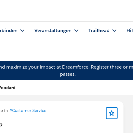
rbinden
Veranstaltungen
Trailhead
Hi
and maximize your impact at Dreamforce.
Register
three or m
passes.
Woodard
te in
#Customer Service
?