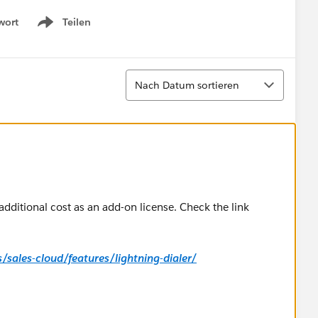
wort
Teilen
Show menu
Sortieren
Nach Datum sortieren
n additional cost as an add-on license. Check the link
sales-cloud/features/lightning-dialer/