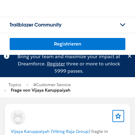
Trailblazer Community
Registrieren
Bring your team and maximize your impact at
Dreamforce.
Register
three or more to unlock
$999 passes.
Topics
#Customer Service
Frage von Vijaya Karuppaiyah
Vijaya Karuppaiyah (Viking Raja Group)
fragte in