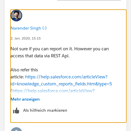
Narender Singh (-)
2. Jan. 2020, 15:15
Not sure if you can report on it. However you can
access that data via REST Api.
Also refer this
article:
https://help.salesforce.com/articleView?
id=knowledge_custom_reports_fields.htm&type=5
(
https://help.salesforce.com/articleView?
id=knowledge_custom_reports_fields.htm&type=5
)
Mehr anzeigen
Als hilfreich markieren