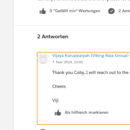
0 "Gefällt mir"-Wertungen
2 Ant
2 Antworten
Vijaya Karuppaiyah (Viking Raja Group)
7. Nov. 2019, 13:03
Thank you Coby..I will reach out to th
Cheers
Viji
Als hilfreich markieren