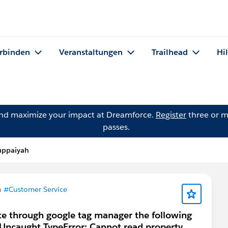
rbinden
Veranstaltungen
Trailhead
Hi
and maximize your impact at Dreamforce.
Register
three or m
passes.
ruppaiyah
n
#Customer Service
te through google tag manager the following
1 Uncaught TypeError: Cannot read property