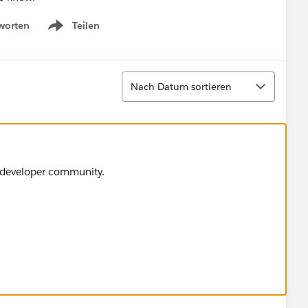
worten
Teilen
Show menu
Sortieren
Nach Datum sortieren
e developer community.