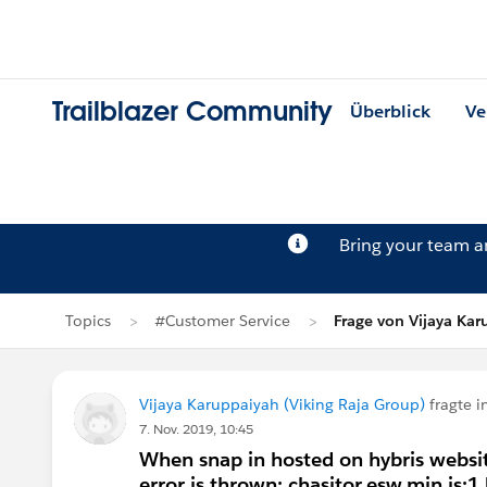
Trailblazer Community
Überblick
Ve
Bring your team 
Topics
#Customer Service
Frage von Vijaya Ka
Vijaya Karuppaiyah (Viking Raja Group)
fragte i
7. Nov. 2019, 10:45
When snap in hosted on hybris websi
error is thrown: chasitor.esw.min.js: