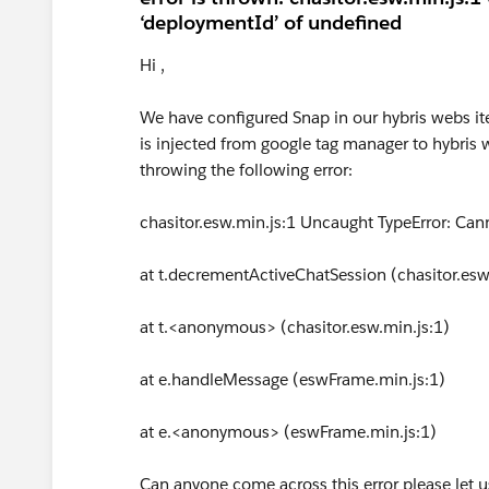
‘deploymentId’ of undefined
Hi ,
We have configured Snap in our hybris webs ite
is injected from google tag manager to hybris w
throwing the following error:
chasitor.esw.min.js:1 Uncaught TypeError: Can
at t.decrementActiveChatSession (chasitor.esw
at t.<anonymous> (chasitor.esw.min.js:1)
at e.handleMessage (eswFrame.min.js:1)
at e.<anonymous> (eswFrame.min.js:1)
Can anyone come across this error please let 