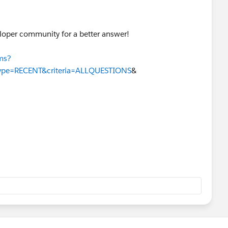
eloper community for a better answer!
ums?
ype=RECENT&criteria=ALLQUESTIONS
&