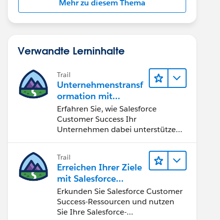
Mehr zu diesem Thema
Verwandte Lerninhalte
Trail
Unternehmenstransf
ormation mit
Salesforce Customer
Erfahren Sie, wie Salesforce
Success
Customer Success Ihr
Unternehmen dabei unterstützen
kann, Chancen der vierten
industriellen Revolution zu nutzen.
Trail
Erreichen Ihrer Ziele
mit Salesforce
Customer Success
Erkunden Sie Salesforce Customer
Success-Ressourcen und nutzen
Sie Ihre Salesforce-