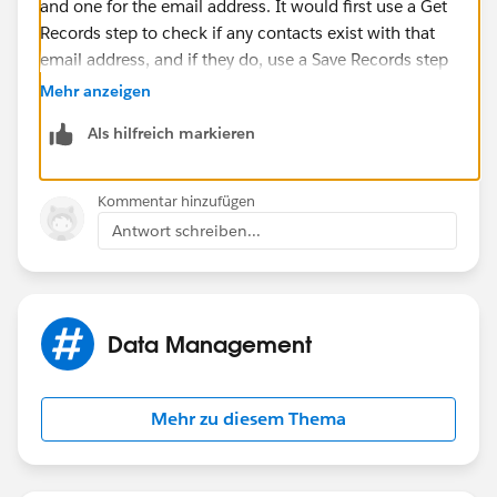
and one for the email address. It would first use a Get
Records step to check if any contacts exist with that
email address, and if they do, use a Save Records step
to update the status of the lead using the lead ID
Mehr anzeigen
variable.
Als hilfreich markieren
Once you have the flow, you can run it automatically
whenever a lead is created using process builder.
Kommentar hinzufügen
Antwort schreiben...
Data Management
Mehr zu diesem Thema