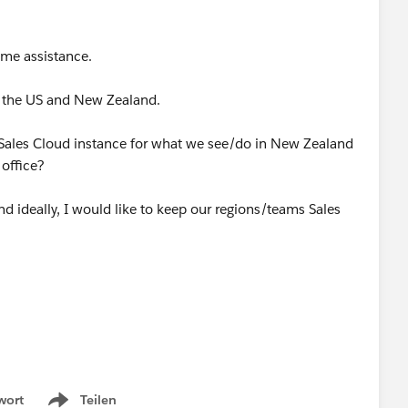
ome assistance.
in the US and New Zealand.
 a Sales Cloud instance for what we see/do in New Zealand
 office?
d ideally, I would like to keep our regions/teams Sales
wort
Teilen