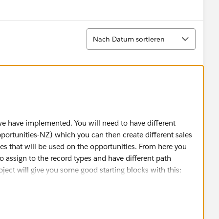
Show menu
Sortieren
Nach Datum sortieren
 we have implemented. You will need to have different
pportunities-NZ) which you can then create different sales
es that will be used on the opportunities. From here you
to assign to the record types and have different path
oject will give you some good starting blocks with this:
ntent/learn/projects/customize-a-sales-path-for-your-