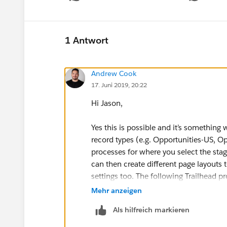
1 Antwort
Andrew Cook
17. Juni 2019, 20:22
Hi Jason,
Yes this is possible and it’s something
record types (e.g. Opportunities-US, O
processes for where you select the stag
can then create different page layouts 
settings too. The following Trailhead pr
Mehr anzeigen
https://trailhead.salesforce.com/en/co
Als hilfreich markieren
team