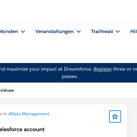
rbinden
Veranstaltungen
Trailhead
Hi
and maximize your impact at Dreamforce.
Register
three or m
passes.
rmishaw
e in
#Data Management
alesforce account